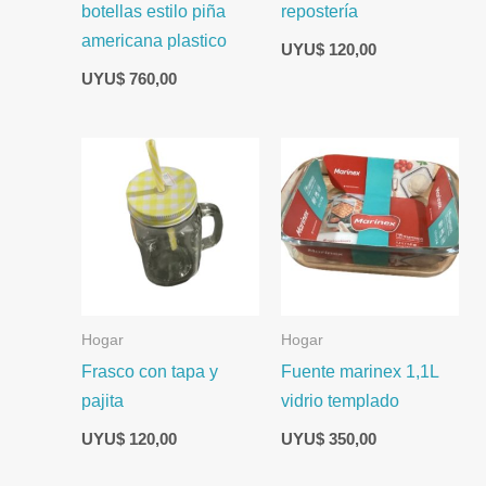
botellas estilo piña
repostería
americana plastico
UYU$
120,00
UYU$
760,00
Hogar
Hogar
Frasco con tapa y
Fuente marinex 1,1L
pajita
vidrio templado
UYU$
120,00
UYU$
350,00