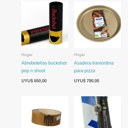
Hogar
Hogar
Abrebotellas buckshot
Asadera tramontina
pop n shoot
para pizza
UYU$
650,00
UYU$
790,00