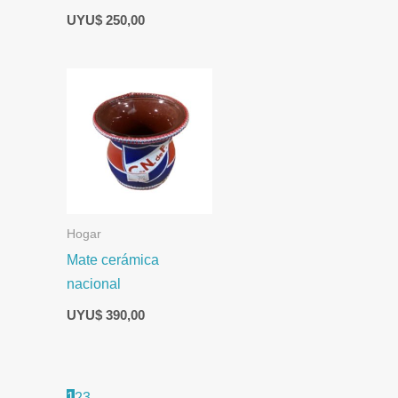
UYU$
250,00
Hogar
Mate cerámica
nacional
UYU$
390,00
1
2
3
→