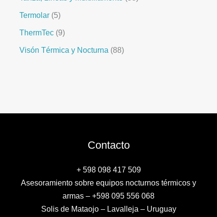
Termolar
5
ThermTec
9
Visón Térmica y Nocturna
88
Contacto
+ 598 098 417 509
Asesoramiento sobre equipos nocturnos térmicos y
armas – +598 095 556 068
Solis de Mataojo – Lavalleja – Uruguay