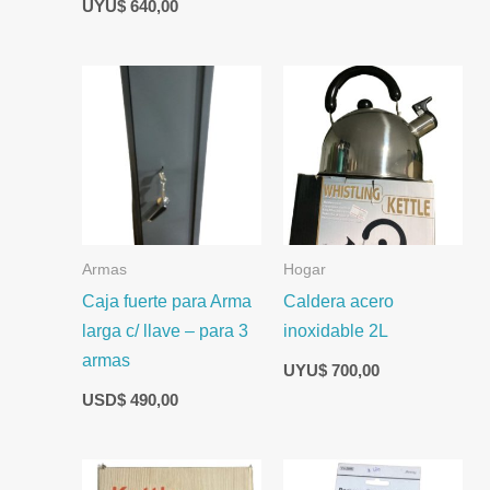
UYU$
640,00
Armas
Hogar
Caja fuerte para Arma
Caldera acero
larga c/ llave – para 3
inoxidable 2L
armas
UYU$
700,00
USD$
490,00