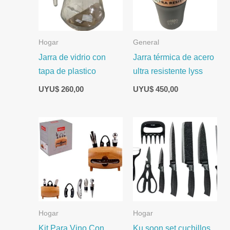
Hogar
General
Jarra de vidrio con
Jarra térmica de acero
tapa de plastico
ultra resistente lyss
UYU$
260,00
UYU$
450,00
Hogar
Hogar
Kit Para Vino Con
Ku soon set cuchillos