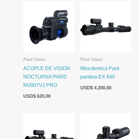
Pard Vision
Pard Vision
ACOPLE DE VISION
Mira térmica Pard
NOCTURNA PARD
pantera EX 640
NV007V2 PRO
USD$
4.200,00
USD$
620,00