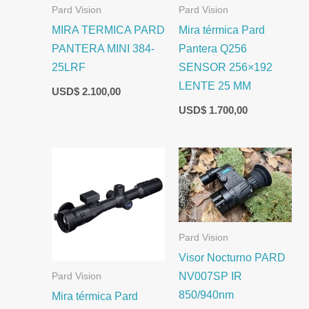
Pard Vision
Pard Vision
MIRA TERMICA PARD
Mira térmica Pard
PANTERA MINI 384-
Pantera Q256
25LRF
SENSOR 256×192
LENTE 25 MM
USD$
2.100,00
USD$
1.700,00
Pard Vision
Visor Nocturno PARD
NV007SP IR
Pard Vision
850/940nm
Mira térmica Pard