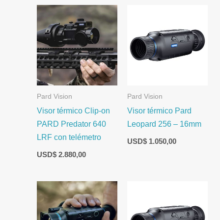
Pard Vision
Pard Vision
Visor térmico Clip-on
Visor térmico Pard
PARD Predator 640
Leopard 256 – 16mm
LRF con telémetro
USD$
1.050,00
USD$
2.880,00
Rango
de
precios:
desde