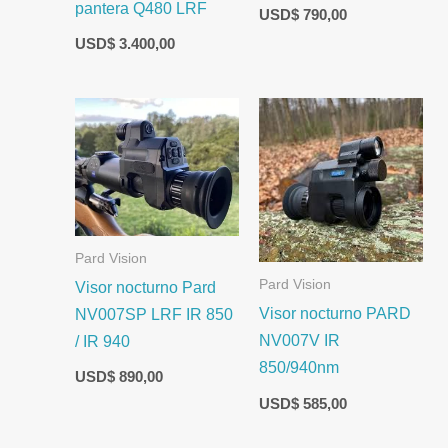
pantera Q480 LRF
USD$
790,00
USD$
3.400,00
Pard Vision
Pard Vision
Visor nocturno Pard
Visor nocturno PARD
NV007SP LRF IR 850
NV007V IR
/ IR 940
850/940nm
USD$
890,00
USD$
585,00